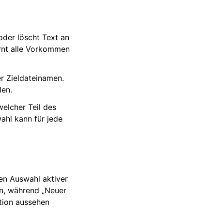
oder löscht Text an
ernt alle Vorkommen
er Zieldateinamen.
len.
elcher Teil des
ahl kann für jede
en Auswahl aktiver
n, während „Neuer
tion aussehen