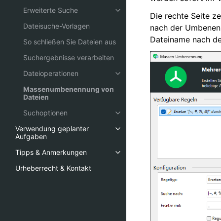
Erweiterte Suche
Die rechte Seite z
Dateisuche-Vorlagen
nach der Umbenennu
Dateiname nach der
So schließen Sie Dateien aus
Suchergebnisse verarbeiten
Dateioperationen
Massenumbenennung von
Dateien
Suchoptionen
Verwendung geplanter
Aufgaben
Tipps & Anmerkungen
Urheberrecht & Kontakt