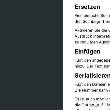
Ersetzen
Eine einfache Such
den Suchbegriff ei
Aktivieren Sie die
Ausdruck interpret
zu regulären Ausdr
Einfügen
Fügt den angegeben
hinzu. Der Text kan
Serialisiere
Fügt den Dateien e
Die Nummer kann al
Es ist auch möglic
die Option „Auf Län