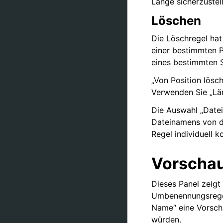
Länge sicherzustel
Löschen
Die Löschregel hat
einer bestimmten P
eines bestimmten S
„Von Position lösc
Verwenden Sie „Län
Die Auswahl „Datei
Dateinamens von d
Regel individuell k
Vorscha
Dieses Panel zeigt
Umbenennungsregel
Name“ eine Vorsch
würden.