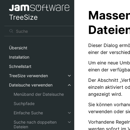
Masse
TreeSize
Dateie
Dieser Dialog erm
Übersicht
einer der verschie
Installation
Um eine neue Umben
Schnellstart
einen der verfügba
TreeSize verwenden
Der Abschnitt „Ver
Dateisuche verwenden
einzeln aktiviert 
angezeigt wird.
Menüband der Dateisuche
Suchpfade
Sie können vorhand
verwenden oder sie
Einfache Suche
Vorhandene Regeln
Suche nach doppelten
Dateien
werden sofort im 