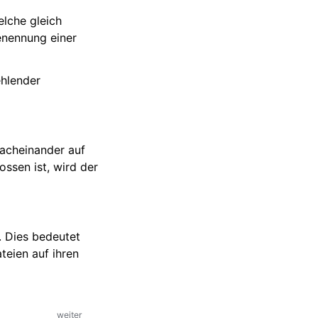
elche gleich
benennung einer
ehlender
nacheinander auf
ssen ist, wird der
. Dies bedeutet
teien auf ihren
weiter