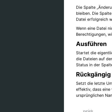
Die Spalte „Änderu
bleiben. Die Spalt
Datei erfolgreich 
Wenn eine Datei ni
Berechtigungen, wir
Ausführen
Startet die eigent
die Dateien auf de
Status in der Spalt
Rückgängig
Setzt die letzte U
effektiv, dass ein
ursprünglichen Na
zurück