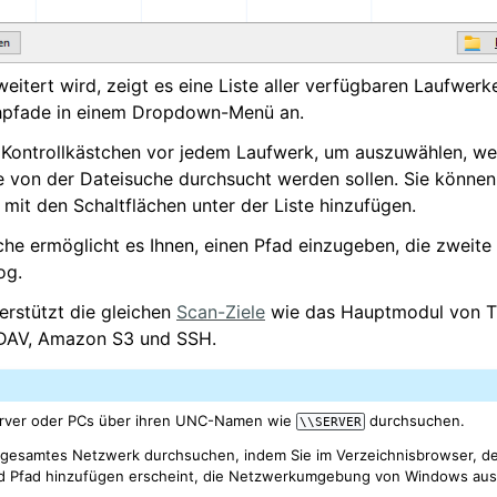
eitert wird, zeigt es eine Liste aller verfügbaren Laufwerk
hpfade in einem Dropdown-Menü an.
 Kontrollkästchen vor jedem Laufwerk, um auszuwählen, we
 von der Dateisuche durchsucht werden sollen. Sie können
mit den Schaltflächen unter der Liste hinzufügen.
äche ermöglicht es Ihnen, einen Pfad einzugeben, die zweite 
og.
erstützt die gleichen
Scan-Ziele
wie das Hauptmodul von T
bDAV, Amazon S3 und SSH.
erver oder PCs über ihren UNC-Namen wie
durchsuchen.
\\SERVER
r gesamtes Netzwerk durchsuchen, indem Sie im Verzeichnisbrowser, d
d Pfad hinzufügen erscheint, die Netzwerkumgebung von Windows au