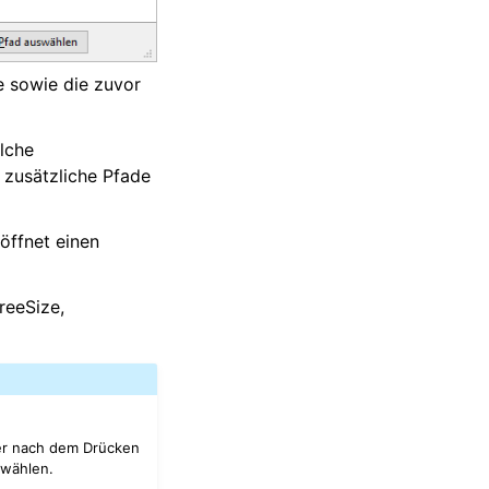
e sowie die zuvor
lche
 zusätzliche Pfade
öffnet einen
reeSize,
er nach dem Drücken
swählen.