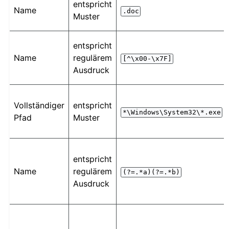
entspricht
Name
.doc
Muster
entspricht
Name
regulärem
[^\x00-\x7F]
Ausdruck
Vollständiger
entspricht
*\Windows\System32\*.exe
Pfad
Muster
entspricht
Name
regulärem
(?=.*a)(?=.*b)
Ausdruck