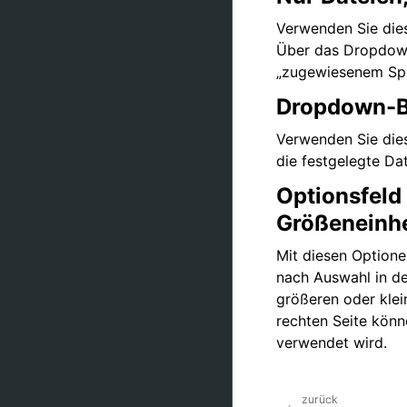
Verwenden Sie die
Über das Dropdown-
„zugewiesenem Spe
Dropdown-Bo
Verwenden Sie dies
die festgelegte Da
Optionsfeld
Größeneinhe
Mit diesen Optione
nach Auswahl in de
größeren oder klei
rechten Seite könne
verwendet wird.
zurück