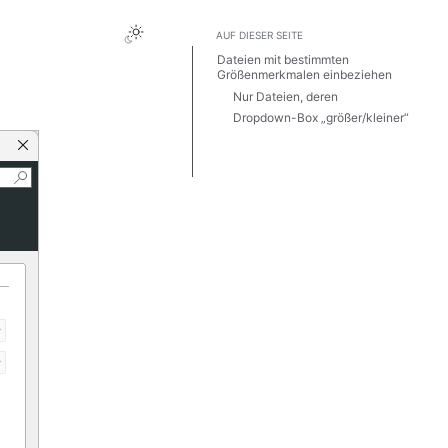
AUF DIESER SEITE
Dateien mit bestimmten
Größenmerkmalen einbeziehen
Nur Dateien, deren
Dropdown-Box „größer/kleiner“
Optionsfeld für die Größe und
Dropdown-Feld für die
Größeneinheit