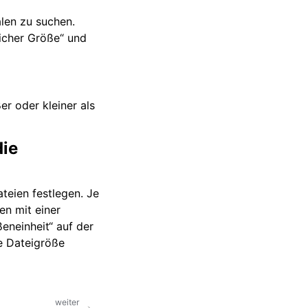
len zu suchen.
icher Größe“ und
r oder kleiner als
die
teien festlegen. Je
en mit einer
neinheit“ auf der
te Dateigröße
weiter