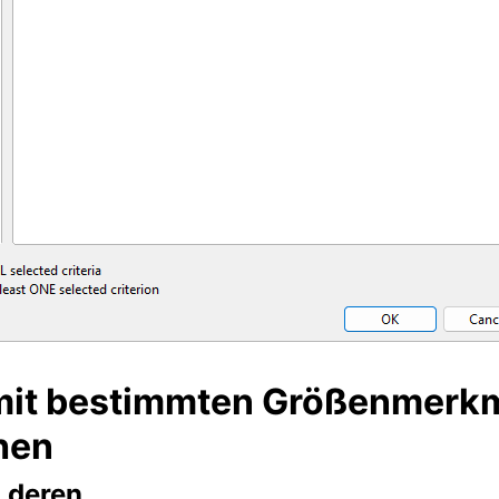
mit bestimmten Größenmerk
hen
, deren