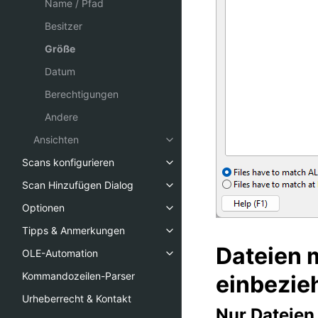
Name / Pfad
Besitzer
Größe
Datum
Berechtigungen
Andere
Ansichten
Scans konfigurieren
Scan Hinzufügen Dialog
Optionen
Tipps & Anmerkungen
Dateien 
OLE-Automation
Kommandozeilen-Parser
einbezie
Urheberrecht & Kontakt
Nur Dateien