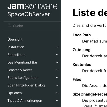
Liste d
SpaceObServer
Dies sind die ver
LocalPath
Übersicht
Der Pfad zum
Installation
Zuteilung
Schnellstart
Der derzeit 
Das Menüband Bar
Kostenlos
Fenster & Reiter
Der derzeit f
Scans konfigurieren
Files
Die Anzahl de
Scan Hinzufügen Dialog
Optionen
SizeChangePerce
Die prozentu
Tipps & Anmerkungen
„Verlauf“-Inter