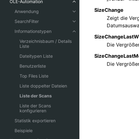
OLE-Automation
SizeChange
Anwendung
Zeigt die Ver
SearchFilter
Datumsauswahl
Informationstypen
SizeChangeLastW
Verzeichnisbaum / Details
Die Vergrößer
Liste
SizeChangeLastM
Dateitypen Liste
Die Vergrößer
Benutzerliste
Top Files Liste
Liste doppelter Dateien
Liste der Scans
Liste der Scans
konfigurieren
Statistik exportieren
Beispiele