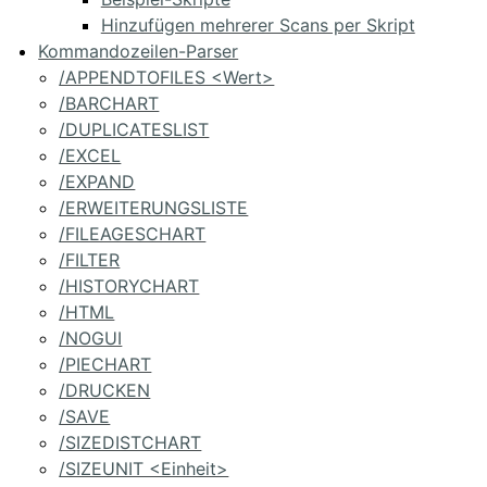
Hinzufügen mehrerer Scans per Skript
Kommandozeilen-Parser
/APPENDTOFILES <Wert>
/BARCHART
/DUPLICATESLIST
/EXCEL
/EXPAND
/ERWEITERUNGSLISTE
/FILEAGESCHART
/FILTER
/HISTORYCHART
/HTML
/NOGUI
/PIECHART
/DRUCKEN
/SAVE
/SIZEDISTCHART
/SIZEUNIT <Einheit>