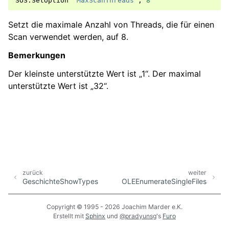
SOS
.
SetOption
"MaxScanThreads"
,
8
Setzt die maximale Anzahl von Threads, die für einen
Scan verwendet werden, auf 8.
Bemerkungen
Der kleinste unterstützte Wert ist „1“. Der maximal
unterstützte Wert ist „32“.
zurück
weiter
GeschichteShowTypes
OLEEnumerateSingleFiles
Copyright © 1995 - 2026 Joachim Marder e.K.
Erstellt mit
Sphinx
und
@pradyunsg
's
Furo