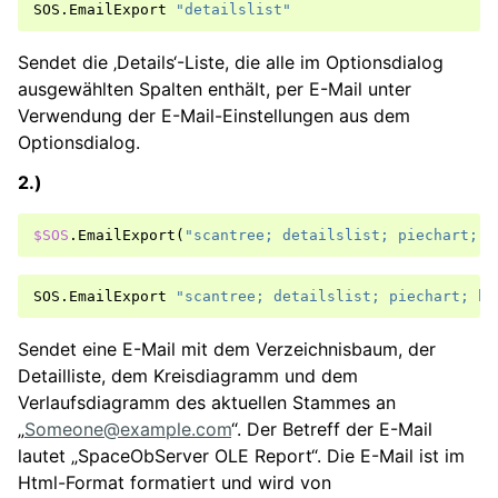
SOS
.
EmailExport
"detailslist"
Sendet die ‚Details‘-Liste, die alle im Optionsdialog
ausgewählten Spalten enthält, per E-Mail unter
Verwendung der E-Mail-Einstellungen aus dem
Optionsdialog.
2.)
$SOS
.
EmailExport
(
"scantree; detailslist; piechart; h
SOS
.
EmailExport
"scantree; detailslist; piechart; hi
Sendet eine E-Mail mit dem Verzeichnisbaum, der
Detailliste, dem Kreisdiagramm und dem
Verlaufsdiagramm des aktuellen Stammes an
„
Someone
@
example
.
com
“. Der Betreff der E-Mail
lautet „SpaceObServer OLE Report“. Die E-Mail ist im
Html-Format formatiert und wird von