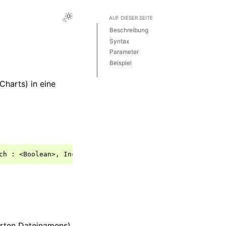
AUF DIESER SEITE
Beschreibung
Syntax
Parameter
Beispiel
Bemerkungen
Charts) in eine
ch
:
<
Boolean
>,
IncludeHeader
:
<
Boolean
>,
IncludeUnit
:
erten Dateinamens).