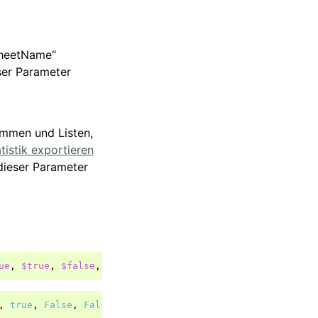
SheetName“
ser Parameter
ammen und Listen,
tistik exportieren
 dieser Parameter
ue
,
$true
,
$false
,
$false
,
"scantree; detailslist; piech
,
true
,
False
,
False
,
"scantree; detailslist; piechart; 