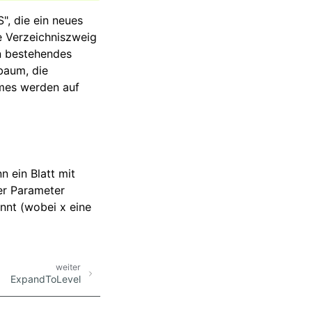
", die ein neues
e Verzeichniszweig
in bestehendes
baum, die
mmes werden auf
n ein Blatt mit
der Parameter
nnt (wobei x eine
weiter
ExpandToLevel