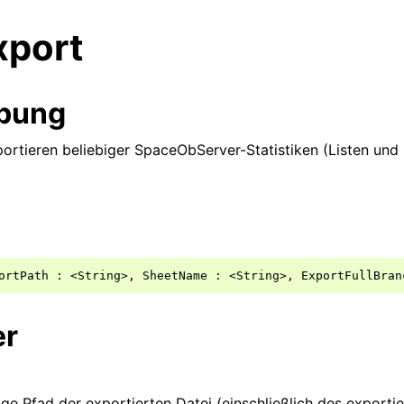
xport
ibung
ortieren beliebiger SpaceObServer-Statistiken (Listen und 
ortPath
:
<
String
>,
SheetName
:
<
String
>,
ExportFullBran
er
ige Pfad der exportierten Datei (einschließlich des exporti