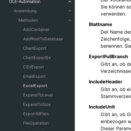
OLE-Automation
Sie können s
Anwendung
verwenden.
Methoden
Blattname
AddContainer
Der Name des 
Zeichenfolge,
AddRootToDatabase
benennen. Si
ChartExport
ExportFullBranch
ChartExportEx
Gibt an, ob d
CSVExport
Verzeichnisse
EmailExport
IncludeHeader
ExcelExport
Gibt an, ob e
ExpandToLevel
Stammverzeic
ExpandToSize
IncludeUnit
ExportAllFiles
Gibt an, ob G
einbezogen we
FileOperation
Dieser Parame