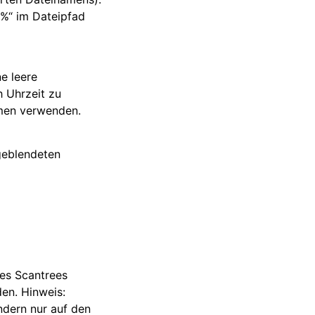
%“ im Dateipfad
e leere
h Uhrzeit zu
men verwenden.
geblendeten
es Scantrees
en. Hinweis:
ndern nur auf den