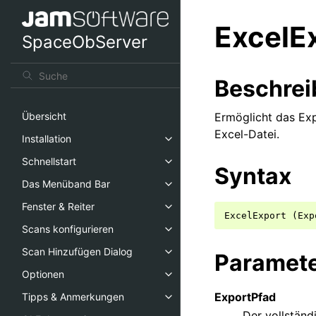
ExcelE
SpaceObServer
Beschre
Ermöglicht das Exp
Übersicht
Excel-Datei.
Installation
Schnellstart
Syntax
Das Menüband Bar
Fenster & Reiter
ExcelExport
(
Exp
Scans konfigurieren
Scan Hinzufügen Dialog
Paramet
Optionen
ExportPfad
Tipps & Anmerkungen
Der vollständ