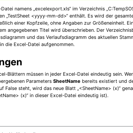
-Datei namens „excelexport.xls“ im Verzeichnis „C:TempSOS
en „TestSheet <yyyy-mm-dd>“ enthält. Es wird der gesamt
ließlich einer Kopfzeile, ohne Angaben zur Größeneinheit. E
dem angegebenen Titel wird überschrieben. Der Verzeichnis
Kreisdiagramm und das Verlaufsdiagramm des aktuellen Sta
 in die Excel-Datei aufgenommen.
ngen
l-Blättern müssen in jeder Excel-Datei eindeutig sein. Wen
ergebenen Parameters
SheetName
bereits existiert und 
f False steht, wird das neue Blatt „<SheetName> (x)“ gena
tName> (x)“ in dieser Excel-Datei eindeutig ist).