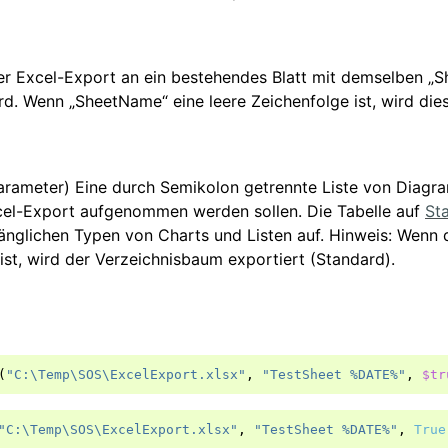
er Excel-Export an ein bestehendes Blatt mit demselben „
d. Wenn „SheetName“ eine leere Zeichenfolge ist, wird die
arameter) Eine durch Semikolon getrennte Liste von Diagr
xcel-Export aufgenommen werden sollen. Die Tabelle auf
Sta
ugänglichen Typen von Charts und Listen auf. Hinweis: Wenn
 ist, wird der Verzeichnisbaum exportiert (Standard).
(
"C:\Temp\SOS\ExcelExport.xlsx"
,
"TestSheet %DATE%"
,
$tr
"C:\Temp\SOS\ExcelExport.xlsx"
,
"TestSheet %DATE%"
,
True