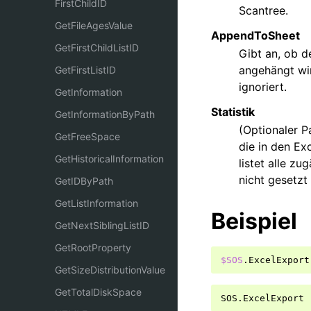
FirstChildID
Scantree.
GetFileAgesValue
AppendToSheet
GetFirstChildListID
Gibt an, ob d
angehängt wir
GetFirstListID
ignoriert.
GetInformation
Statistik
GetInformationByPath
(Optionaler P
GetFreeSpace
die in den E
GetHistoricalInformation
listet alle z
nicht gesetzt
GetIDByPath
GetListInformation
Beispiel
GetNextSiblingListID
GetRootProperty
$SOS
.
ExcelExport
GetSizeDistributionValue
GetTotalDiskSpace
SOS
.
ExcelExport