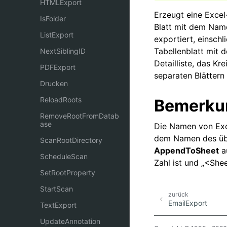
HTMLExport
Erzeugt eine Excel
IsFolder
Blatt mit dem Nam
ListExport
exportiert, einsch
Tabellenblatt mit 
NextSiblingID
Detailliste, das 
PDFExport
separaten Blättern
Drucken
ReloadRoots
Bemerku
RemoveRootFromDatab
ase
Die Namen von Exce
dem Namen des üb
ScanRootDirectory
AppendToSheet
au
ScheduleScan
Zahl ist und „<Shee
SetRootProperty
StartScan
zurück
EmailExport
TextExport
UpdateAnnotation