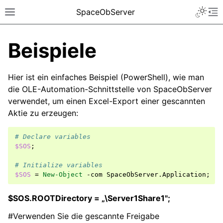
SpaceObServer
Beispiele
Hier ist ein einfaches Beispiel (PowerShell), wie man
die OLE-Automation-Schnittstelle von SpaceObServer
verwendet, um einen Excel-Export einer gescannten
Aktie zu erzeugen:
# Declare variables
$SOS
;
# Initialize variables
$SOS
=
New-Object
-com
SpaceObServer
.
Application
;
$SOS.ROOTDirectory = „\Server1Share1";
#Verwenden Sie die gescannte Freigabe