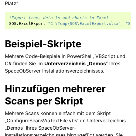
Platz“
'Export tree, details and charts to Excel
SOS
.
ExcelExport
"C:\Temp\SOS\ExcelExport.xlsx"
,
"Spa
Beispiel-Skripte
Mehrere Code-Beispiele in PowerShell, VBScript und
C# finden Sie im
Unterverzeichnis „Demos“
Ihres
SpaceObServer Installationsverzeichnisses.
Hinzufügen mehrerer
Scans per Skript
Mehrere Scans können einfach mit dem Skript
„ConfigureScansViaTextFile.vbs“ im Unterverzeichnis
„Demos“ Ihres SpaceObServer-
Installationsverzeichnisses hinzugefügt werden. Sie