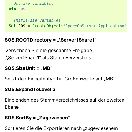
' Declare variables
Dim
SOS
' Initialize variables
Set
SOS
=
CreateObject
(
"SpaceObServer.Application"
)
SOS.ROOTDirectory = „\Server1Share1"
‚Verwenden Sie die gescannte Freigabe
„\Server1Share1" als Stammverzeichnis
SOS.SizeUnit = „MB“
Setzt den Einheitentyp für Größenwerte auf „MB“
SOS.ExpandToLevel 2
Einblenden des Stammverzeichnisses auf der zweiten
Ebene
SOS.SortBy = „Zugewiesen“
Sortieren Sie die Exportieren nach „zugewiesenem