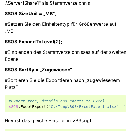
„\Server1Share1" als Stammverzeichnis
$SOS.SizeUnit = „MB“;
#Setzen Sie den Einheitentyp für Größenwerte auf
„MB“
$SOS.ExpandToLevel(2);
#Einblenden des Stammverzeichnisses auf der zweiten
Ebene
$SOS.SortBy = „Zugewiesen“;
#Sortieren Sie die Exportieren nach „zugewiesenem
Platz“
#Export tree, details and charts to Excel
$SOS
.
ExcelExport
(
"C:\Temp\SOS\ExcelExport.xlsx"
,
"Sp
Hier ist das gleiche Beispiel in VBScript: