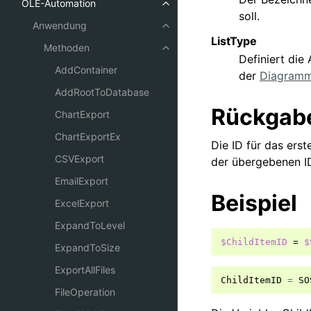
OLE-Automation
soll.
Anwendung
ListType
Methoden
Definiert die
AddContainer
der
Diagramm
AddRootToDatabase
Rückgab
ChartExport
ChartExportEx
Die ID für das ers
CSVExport
der übergebenen ID
EmailExport
Beispiel
ExcelExport
ExpandToLevel
$ChildItemID
=
$
ExpandToSize
ExportAllFiles
ChildItemID
=
SO
FileOperation