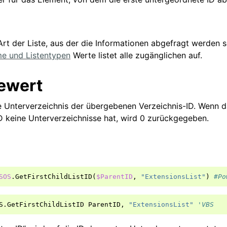
 Art der Liste, aus der die Informationen abgefragt werden s
e und Listentypen
Werte listet alle zugänglichen auf.
ewert
te Unterverzeichnis der übergebenen Verzeichnis-ID. Wenn d
 keine Unterverzeichnisse hat, wird 0 zurückgegeben.
SOS
.
GetFirstChildListID
(
$ParentID
,
"ExtensionsList"
)
#Po
S
.
GetFirstChildListID
ParentID
,
"ExtensionsList"
'VBS