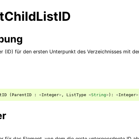
tChildListID
ibung
r (ID) für den ersten Unterpunkt des Verzeichnisses mit d
tID
(
ParentID
:
<
Integer
>
,
ListType
<
String
>
):
<
Integer
>
er
r für das Element, von dem die erste untergeordnete ID a