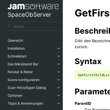
GetFirs
SpaceObServer
Beschre
Gibt den Bezeichne
Übersicht
zurück.
Installation
Schnellstart
Syntax
Das Menüband Bar
Fenster & Reiter
GetFirstChildLis
Scans konfigurieren
Scan Hinzufügen Dialog
Paramet
Optionen
ParentID
Tipps & Anmerkungen
Der Bezeichne