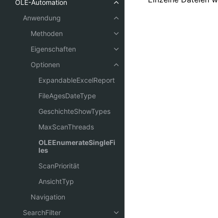
OLE-Automation
Anwendung
Methoden
Eigenschaften
Optionen
ExpandableExcelReport
FileAgesDateType
GeschichteShowTypes
MaxScanThreads
OLEEnumerateSingleFi
les
ScanPriorität
AnsichtTyp
Navigation
SearchFilter