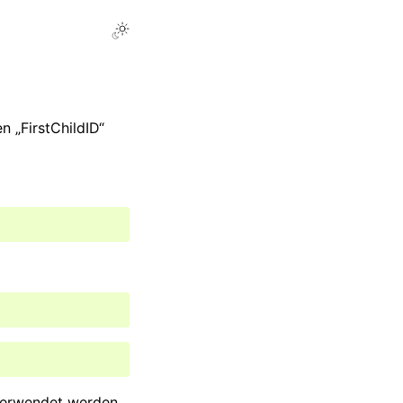
 „FirstChildID“
 verwendet werden.