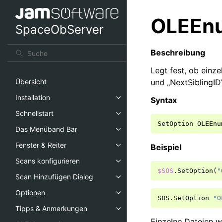
OLEEnu
SpaceObServer
Beschreibung
Legt fest, ob einz
und „NextSiblingID
Übersicht
Installation
Syntax
Schnellstart
SetOption
OLEEnu
Das Menüband Bar
Fenster & Reiter
Beispiel
Scans konfigurieren
$SOS
.
SetOption
(
"
Scan Hinzufügen Dialog
Optionen
SOS
.
SetOption
"O
Tipps & Anmerkungen
Einzelne Dateien w