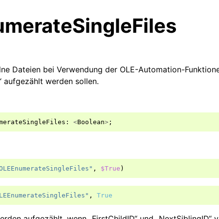
merateSingleFiles
elne Dateien bei Verwendung der OLE-Automation-Funktionen
“ aufgezählt werden sollen.
merateSingleFiles
:
<
Boolean
>
;
OLEEnumerateSingleFiles"
,
$True
)
LEEnumerateSingleFiles"
,
True
erden aufgezählt, wenn „FirstChildID“ und „NextSiblingID“