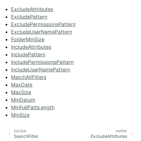
ExcludeAttributes
ExcludePattern
ExcludePermissionsPattern
ExcludeUserNamePattern
FolderMinSize
IncludeAttributes
IncludePattern
IncludePermissionsPattern
IncludeUserNamePattern
MatchAllFilters
MaxDate
MaxSize
MinDatum
MinFullPathLength
MinSize
zurück
weiter
SearchFilter
ExcludeAttributes