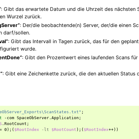
“
: Gibt das erwartete Datum und die Uhrzeit des nächsten 
n Wurzel zurück.
gServer“
: Der/die beobachtende(n) Server, der/die einen S
 darf/sollen.
val“
: Gibt das Intervall in Tagen zurück, das für den geplan
figuriert wurde.
entDone“
: Gibt den Prozentwert eines laufenden Scans für
“
: Gibt eine Zeichenkette zurück, die den aktuellen Status 
eObServer_Exports\ScanStates.txt"
;
t
-com
SpaceObServer
.
Application
;
S
.
RootCount
;
=
0
);(
$RootIndex
-lt
$RootCount
);(
$RootIndex
++))