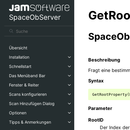
GetRoo
SpaceObServer
SpaceObS
Übersicht
Installation
Beschreibung
Schnellstart
Fragt eine bestimm
Das Menüband Bar
Syntax
Fenster & Reiter
Scans konfigurieren
Scan Hinzufügen Dialog
Parameter
Optionen
RootID
Tipps & Anmerkungen
Der Index der