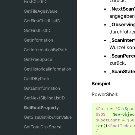
zurück.
FirstChildID
„NextScan
GetFileAgesValue
angegebene
GetFirstChildListID
„Observin
GetFirstListID
durchführen
„ScanInter
GetInformation
Wurzel kon
GetInformationByPath
„ScanPerc
GetFreeSpace
zurück.
GetHistoricalInformation
„ScanState
GetIDByPath
Beispiel
GetListInformation
PowerShell:
GetNextSiblingListID
GetRootProperty
$Path
=
"C:\Spac
$SOS
=
New-Objec
GetSizeDistributionValue
$RootCount
=
$SO
for
((
$RootIndex
GetTotalDiskSpace
{