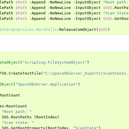
lePath
$Path
-Append
-NoNewLine
-InputObject
"Root path:
lePath
$Path
-Append
-NoNewLine
-InputObject
$SOS
.
RootPa
lePath
$Path
-Append
-NoNewLine
-InputObject
"Scan State
lePath
$Path
-Append
-NoNewLine
-InputObject
$SOS
.
GetRoo
Interopservices.Marshal]
::
ReleaseComObject
(
$SOS
)
ateObject
(
"Scripting.FileSystemObject"
)
FSO
.
CreateTextFile
(
"C:\SpaceObServer_Exports\ScanStates.
Object
(
"SpaceObServer.Application"
)
RootCount
ex
<
RootCount
"Root path: "
SOS
.
RootPaths
(
RootIndex
)
"Scan state: "
SOS
.
GetRootProperty
(
RootIndex
,
"ScanState"
)