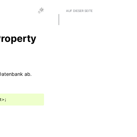
AUF DIESER SEITE
SpaceObServer.Application.GetR
ootProperty
roperty
 Datenbank ab.