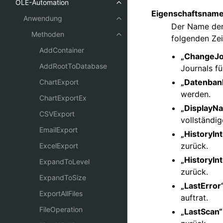
OLE-Automation
Eigenschaftsnam
Anwendung
Der Name der 
Methoden
folgenden Zei
AddContainer
„ChangeJo
AddRootToDatabase
Journals fü
„Datenban
ChartExport
werden.
ChartExportEx
„DisplayN
CSVExport
vollständi
EmailExport
„HistoryIn
zurück.
ExcelExport
„HistoryIn
ExpandToLevel
zurück.
ExpandToSize
„LastError
ExportAllFiles
auftrat.
FileOperation
„LastScan“