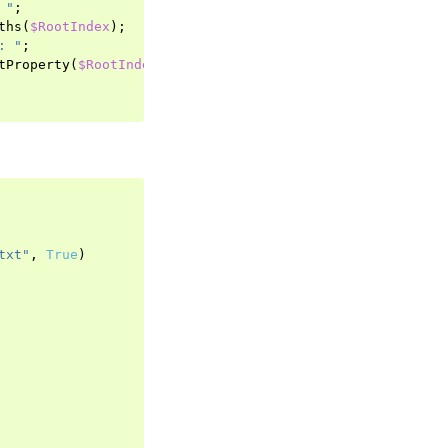
 "
;
ths
(
$RootIndex
);
: "
;
tProperty
(
$RootIndex
,
"ScanState"
);
txt"
,
True
)