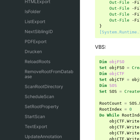
HTMLExport
Out-File
-Fi
Out-File
-Fi
IsFolder
Out-File
-Fi
Out-File
-Fi
ListExport
}
NextSiblingID
[System.Runtime.
PDFExport
VBS:
Drucken
ReloadRoots
Dim
objFSO
Set
objFSO
=
Cre
RemoveRootFromDatab
Dim
objCTF
ase
Set
objCTF
=
obj
Dim
SOS
ScanRootDirectory
Set
SOS
=
Create
ScheduleScan
RootCount
=
SOS
.
SetRootProperty
RootIndex
=
0
Do
While
RootInd
StartScan
objCTF
.
Write
TextExport
objCTF
.
Write
objCTF
.
Write
UpdateAnnotation
objCTF
.
Write