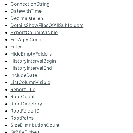
ConnectionString
DateWithTime
Dezimalstellen
DetailsShowFilesOfAllSubfolders
ExportColumnVisible
FileAgesCount
Filter
HideEmptyFolders
HistoryIntervalBegin
HistoryIntervalEnd
IncludeDate
ListColumnVisible
ReportTitle
RootCount
RootDirectory
RootFolderID
RootPaths
SizeDistributionCount
GrößeEinheit