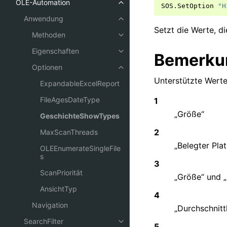
OLE-Automation
SOS
.
SetOption
"H
Anwendung
Setzt die Werte, d
Methoden
Eigenschaften
Bemerku
Optionen
Unterstützte Werte
ExpandableExcelReport
FileAgesDateType
1
„Größe“
GeschichteShowTypes
2
MaxScanThreads
„Belegter Plat
OLEEnumerateSingleFile
s
3
ScanPriorität
„Größe“ und 
AnsichtTyp
4
Navigation
„Durchschnittl
SearchFilter
5