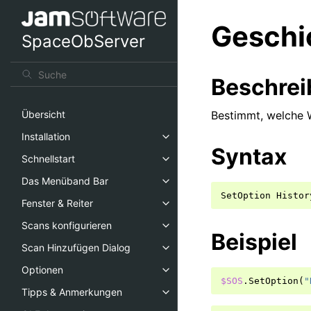
Geschi
SpaceObServer
Beschre
Bestimmt, welche 
Übersicht
Installation
Syntax
Schnellstart
Das Menüband Bar
SetOption
Histor
Fenster & Reiter
Scans konfigurieren
Beispiel
Scan Hinzufügen Dialog
Optionen
$SOS
.
SetOption
(
"
Tipps & Anmerkungen