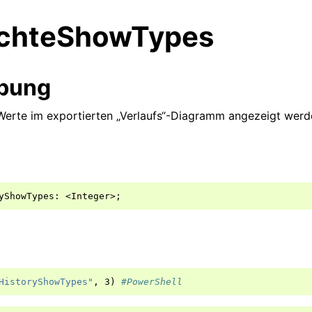
chteShowTypes
ibung
Werte im exportierten „Verlaufs“-Diagramm angezeigt werd
yShowTypes
:
<
Integer
>;
HistoryShowTypes"
,
3
)
#PowerShell