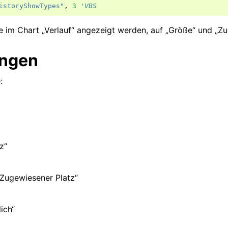
istoryShowTypes"
,
3
'VBS
ie im Chart „Verlauf“ angezeigt werden, auf „Größe“ und „Z
ngen
:
z“
„Zugewiesener Platz“
ich“