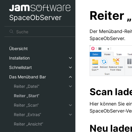
Reiter 
SpaceObServer
Der Menüband-Rei
SpaceObServer.
Übersicht
Installation
Schnellstart
Das Menüband Bar
Reiter „Datei“
Scan lad
Reiter „Start“
Hier können Sie ei
Reiter „Scan“
SpaceObServer-Ver
Reiter „Extras“
Reiter „Ansicht“
Neu lade