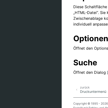
Diese Schaltfläche
„HTML-Datei“. Sie 
Zwischenablage ko
individuell anpass
Optione
Öffnet den Options
Suche
Öffnet den Dialog
zurück
Druckuntermenü
Copyright © 1995 - 2026
Erstellt mit
Sphinx
und
@