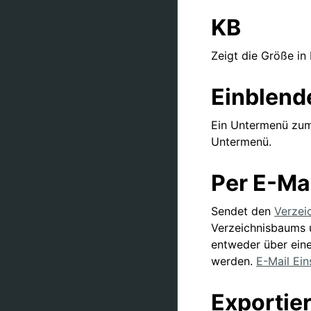
KB
Zeigt die Größe in 
Einblend
Ein Untermenü zum
Untermenü.
Per E-Ma
Sendet den
Verzei
Verzeichnisbaums u
entweder über ein
werden.
E-Mail Ein
Exportie