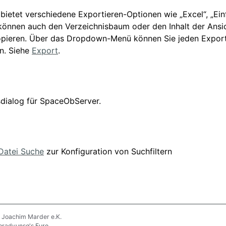
 bietet verschiedene Exportieren-Optionen wie „Excel“, „Ein
können auch den Verzeichnisbaum oder den Inhalt der Ansich
pieren. Über das Dropdown-Menü können Sie jeden Export
en. Siehe
Export
.
n
dialog für SpaceObServer.
Datei Suche
zur Konfiguration von Suchfiltern
 Joachim Marder e.K.
pradyunsg
's
Furo